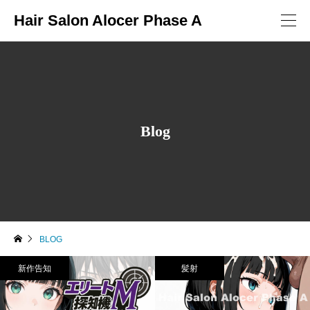
Hair Salon Alocer Phase A
Blog
BLOG
新作告知
髪射