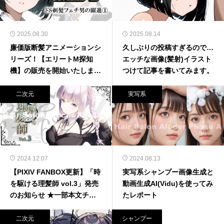
2025.08.30
2025.08.14
廉価版断髪アニメーションシ
久しぶりの投稿すぎるので…
リーズ！【エリートM探知
エッチな画像(髪射)イラスト
機】の販売を開始いたしまし
つけて記事を書いてみます。
た！
二次元
実写系
2024.12.07
2024.08.13
【PIXIV FANBOX更新】「時
実写系シャンプー画像生成と
を駆ける理髪師 vol.3」発売
動画生成AI(Vidu)を使ってみ
のお知らせ ★一部本文チラ
たレポート
見せあり
二次元
シャンプー